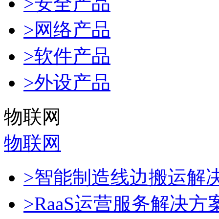
>安全产品
>网络产品
>软件产品
>外设产品
物联网
物联网
>智能制造线边搬运解
>RaaS运营服务解决方