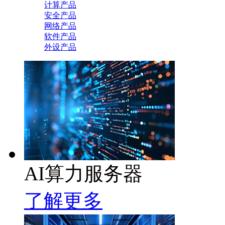
计算产品
安全产品
网络产品
软件产品
外设产品
AI算力服务器
了解更多