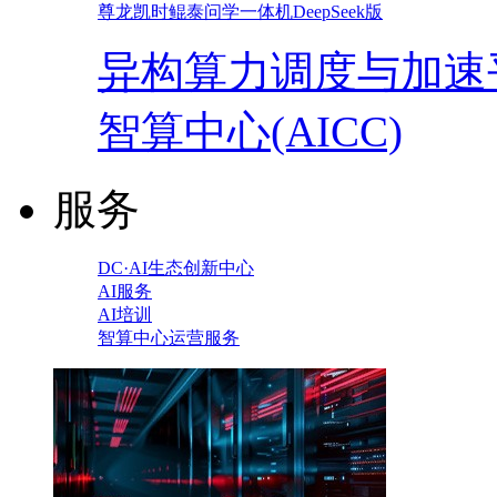
尊龙凯时鲲泰问学一体机DeepSeek版
异构算力调度与加速
智算中心(AICC)
服务
DC·AI生态创新中心
AI服务
AI培训
智算中心运营服务