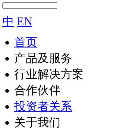
中
EN
首页
产品及服务
行业解决方案
合作伙伴
投资者关系
关于我们