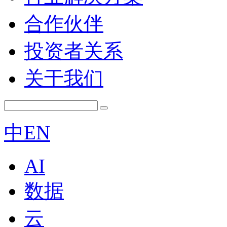
合作伙伴
投资者关系
关于我们
中
EN
AI
数据
云