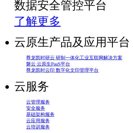
数据安全管控平台
了解更多
云原生产品及应用平台
尊龙凯时研云 研制一体化工业互联网解决方案
磐云 云原生PaaS平台
尊龙凯时云印 数字化文印管理平台
云服务
云管理服务
安全服务
基础架构服务
云应用服务
云培训服务