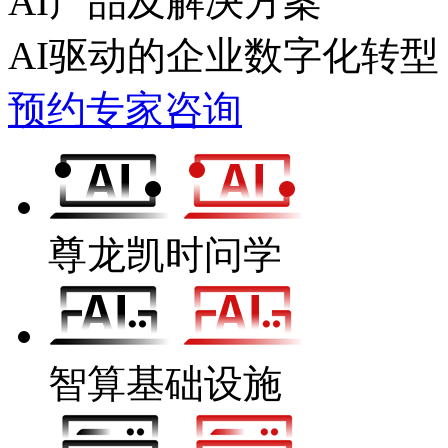
AI产品及解决方案
AI驱动的企业数字化转型
预约专家咨询
尊龙凯时问学
智算基础设施