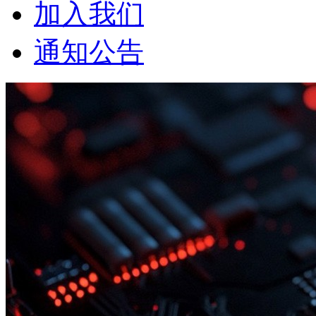
加入我们
通知公告