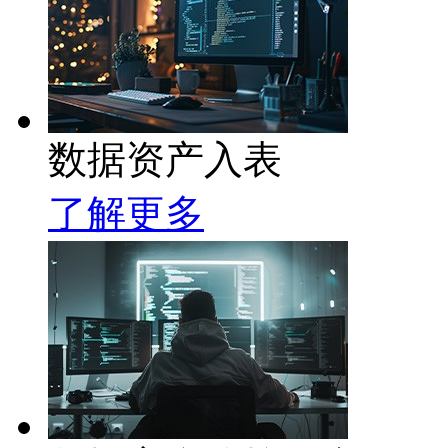
数据资产入表
了解更多