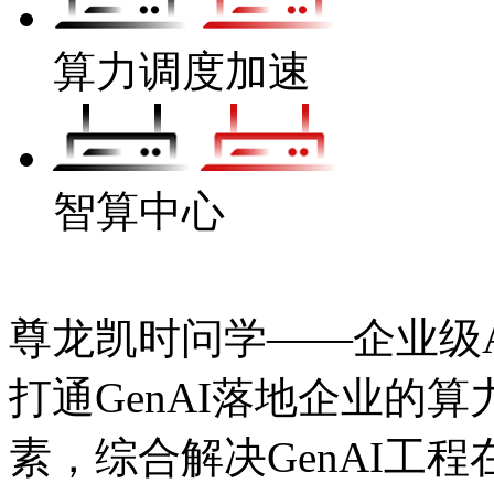
算力调度加速
智算中心
尊龙凯时问学——企业级Ag
打通GenAI落地企业的算力
素，综合解决GenAI工程在