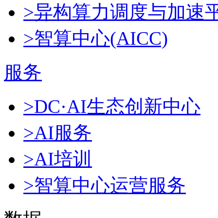
>异构算力调度与加速
>智算中心(AICC)
服务
>DC·AI生态创新中心
>AI服务
>AI培训
>智算中心运营服务